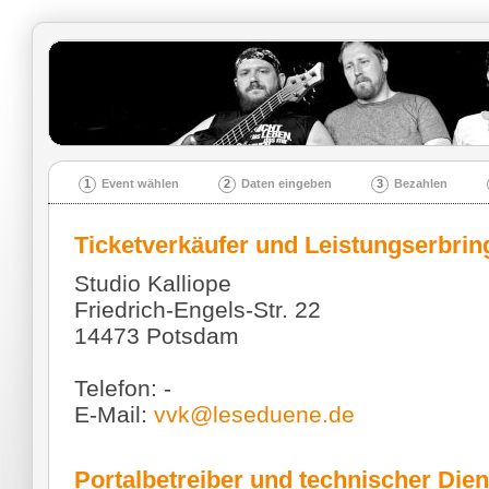
1
Event wählen
2
Daten eingeben
3
Bezahlen
Ticketverkäufer und Leistungserbrin
Studio Kalliope
Friedrich-Engels-Str. 22
14473 Potsdam
Telefon: -
E-Mail:
vvk@leseduene.de
Portalbetreiber und technischer Dien