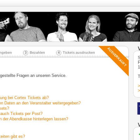
AUSVERKAUFT
ingeben
3
Bezahlen
4
Tickets ausdrucken
S
F
1
 gestellte Fragen an unseren Service.
T
>
>
llung bei Cortex Tickets ab?
n Daten an den Veranstalter weitergegeben?
kets?
 auch Tickets per Post?
n der Abendkasse hinterlegen lassen?
iten gibt es?