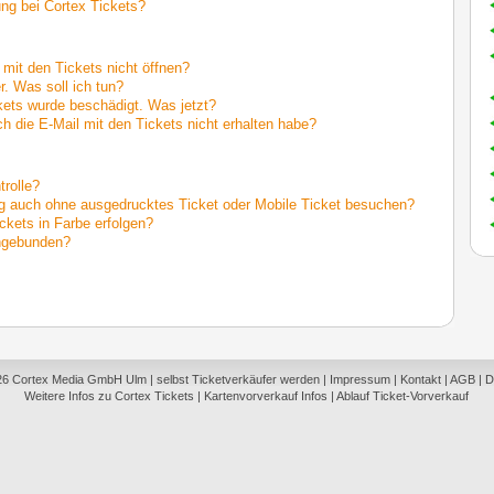
ung bei Cortex Tickets?
mit den Tickets nicht öffnen?
r. Was soll ich tun?
ets wurde beschädigt. Was jetzt?
h die E-Mail mit den Tickets nicht erhalten habe?
trolle?
ng auch ohne ausgedrucktes Ticket oder Mobile Ticket besuchen?
ckets in Farbe erfolgen?
engebunden?
26
Cortex Media GmbH Ulm
|
selbst Ticketverkäufer werden
|
Impressum
|
Kontakt
|
AGB
|
D
Weitere Infos zu Cortex Tickets
|
Kartenvorverkauf Infos
|
Ablauf Ticket-Vorverkauf