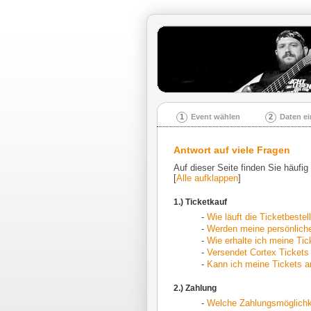
1
Event wählen
2
Daten e
Antwort auf viele Fragen
Auf dieser Seite finden Sie häufig
[
Alle aufklappen
]
1.) Ticketkauf
-
Wie läuft die Ticketbeste
-
Werden meine persönliche
-
Wie erhalte ich meine Tic
-
Versendet Cortex Tickets
-
Kann ich meine Tickets a
2.) Zahlung
-
Welche Zahlungsmöglichke